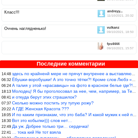
andreyy...
Класс!!!
11/10/2021, 20:32
vulkanz
Оччень наглядненько!
09/10/2021, 18:50
fps4444
09/10/2021, 15:57
Последние комментарии
здесь по крайненй мере не прячут внутренее а выставляют напоказ,
14:48
Ёбушки-воробушки! А это точно тётки?! Кроме слов Любэ «ты агрега
06:32
А талия у этой «красавицы» на фото в красном белье где?!)))
06:24
Молодец! Я бы проголосовал за нее, чем, например, за Терешкову!
18:13
и откуда берут этих страшилок?
08:41
Сколько можно постить эту тупую рожу?
07:37
А ГДЕ Женская Красота ???
20:22
И по каким признакам, что это баба? И какой мужик к ней приблизи
18:05
Вот это кобылки))) слов нет…
18:30
Да уж. Добрее только три… сердечка!
22:49
… тока кий Не тот взяла
22:41
«Разведчик в дурдоме» — абсолютное попадание!