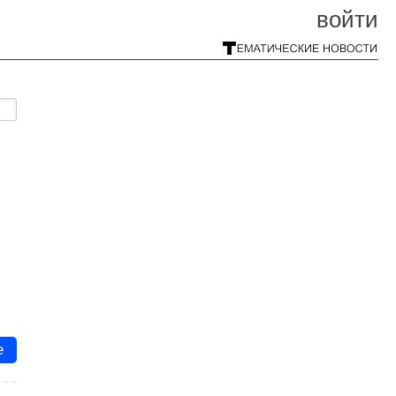
войти
е