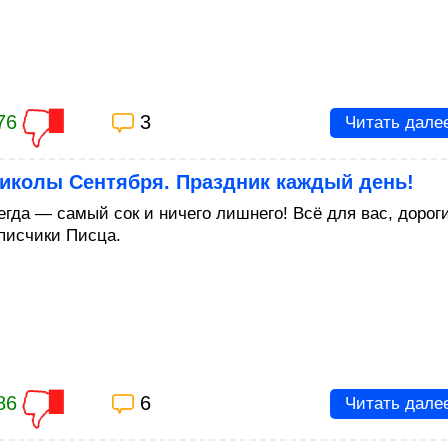
76
3
Читать дале
риколы Сентября. Праздник каждый день!
егда — самый сок и ничего лишнего! Всё для вас, дорог
писчики Писца.
86
6
Читать дале