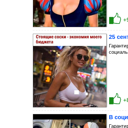
+
25 сен
Гаранти
социаль
+
В соци
Гаранти