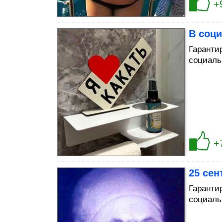
+
В соци
Гаранти
социаль
+
25 сен
Гаранти
социаль