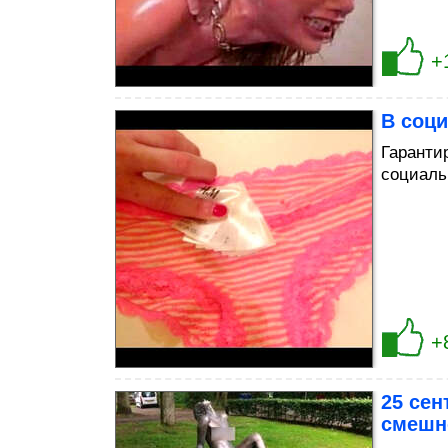
+
В соци
Гаранти
социаль
+
25 сен
смешн