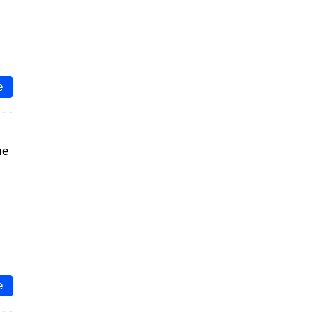
е
ие
е