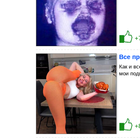
+
Все п
Как и вс
мои под
+