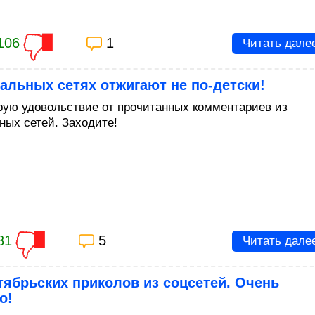
106
1
Читать дале
альных сетях отжигают не по-детски!
рую удовольствие от прочитанных комментариев из
ных сетей. Заходите!
81
5
Читать дале
тябрьских приколов из соцсетей. Очень
о!