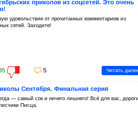
тябрьских приколов из соцсетей. Это очень
о!
рую удовольствие от прочитанных комментариев из
ных сетей. Заходите!
85
5
Читать дале
риколы Сентября. Финальная серия
егда — самый сок и ничего лишнего! Всё для вас, дорог
писчики Писца.