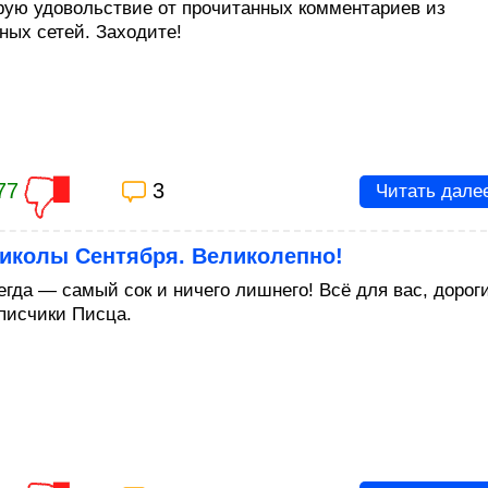
рую удовольствие от прочитанных комментариев из
ных сетей. Заходите!
77
3
Читать дале
риколы Сентября. Великолепно!
егда — самый сок и ничего лишнего! Всё для вас, дорог
писчики Писца.