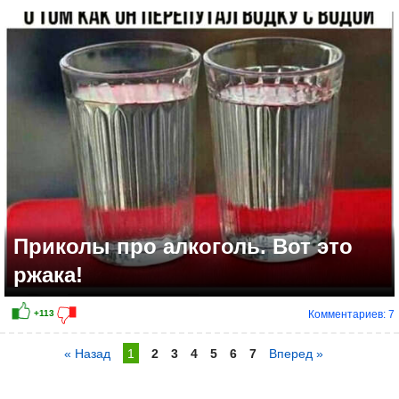
Приколы про алкоголь. Вот это
ржака!
Комментариев: 7
« Назад
1
2
3
4
5
6
7
Вперед »
+68