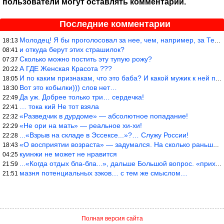
пользователи могут оставлять комментарии.
Последние комментарии
Молодец! Я бы проголосовал за нее, чем, например, за Терешкову!
18:13
и откуда берут этих страшилок?
08:41
Сколько можно постить эту тупую рожу?
07:37
А ГДЕ Женская Красота ???
20:22
И по каким признакам, что это баба? И какой мужик к ней приблизи
18:05
Вот это кобылки))) слов нет…
18:30
Да уж. Добрее только три… сердечка!
22:49
… тока кий Не тот взяла
22:41
«Разведчик в дурдоме» — абсолютное попадание!
22:32
«Не ори на мать» — реальное хи-хи!
22:29
...«Взрыв на складе в Эссексе...»?… Служу России!
22:28
«О восприятии возраста» — задумался. На сколько раньше быстрее в
18:43
куинжи не может не нравится
04:25
...«Когда отдых бла-бла...», дальше Большой вопрос. «приходитЬся
21:59
мазня потенциальных зэков… с тем же смыслом…
21:51
Полная версия сайта