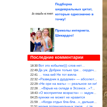
Подборка
шедевральных цитат,
которые однозначно в
точку!
Приколы интернета.
Шикардос!
Последние комментарии
Вот это кобылки))) слов нет…
18:30
Да уж. Добрее только три… сердечка!
22:49
… тока кий Не тот взяла
22:41
«Разведчик в дурдоме» — абсолютное попадание!
22:32
«Не ори на мать» — реальное хи-хи!
22:29
...«Взрыв на складе в Эссексе...»?… Служу России!
22:28
«О восприятии возраста» — задумался. На сколько раньше быстрее в
18:43
куинжи не может не нравится
04:25
...«Когда отдых бла-бла...», дальше Большой вопрос. «приходитЬся
21:59
мазня потенциальных зэков… с тем же смыслом…
21:51