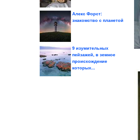
Алекс Форст:
знакомство с планетой
проверить...
тесты. Как за 5 минут
Простые домашние
9 изумительных
пейзажей, в земное
происхождение
сбросившей 85 кг
летней Картунковой,
Кто новая любовь 47-
которых...