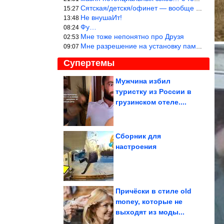
Сятская/детскя/офинет — вообще шедеврально!
15:27
Не внушаИт!
13:48
Фу…
08:24
Мне тоже непонятно про Друзя
02:53
Мне разрешение на установку памятника разрешение выдало Управлен
09:07
Супертемы
Мужчина избил
туристку из России в
Факты о мозге, которые
звучат как выдумка,
грузинском отеле....
но...
Сборник для
настроения
Ради выживания на
высокогорье мыши
научились есть...
Причёски в стиле old
money, которые не
выходят из моды...
Почему КГБ боялся последнего вора в законе Васю Бриллианта