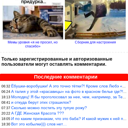
Мемы уровня «я не просил, но
Сборник для настроения
спасибо»
Только зарегистрированные и авторизованные
пользователи могут оставлять комментарии.
Последние комментарии
Ёбушки-воробушки! А это точно тётки?! Кроме слов Любэ «ты агрега
06:32
А талия у этой «красавицы» на фото в красном белье где?!)))
06:24
Молодец! Я бы проголосовал за нее, чем, например, за Терешкову!
18:13
и откуда берут этих страшилок?
08:41
Сколько можно постить эту тупую рожу?
07:37
А ГДЕ Женская Красота ???
20:22
И по каким признакам, что это баба? И какой мужик к ней приблизи
18:05
Вот это кобылки))) слов нет…
18:30