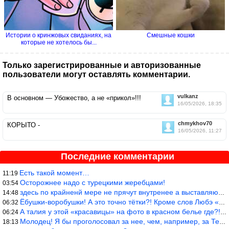
Истории о кринжовых свиданиях, на
Смешные кошки
которые не хотелось бы...
Только зарегистрированные и авторизованные
пользователи могут оставлять комментарии.
vulkanz
В основном — Убожество, а не «прикол»!!!
16/05/2026, 18:35
chmykhov70
КОРЫТО -
16/05/2026, 11:27
Последние комментарии
Есть такой момент…
11:19
Осторожнее надо с турецкими жеребцами!
03:54
здесь по крайненй мере не прячут внутренее а выставляют напоказ,
14:48
Ёбушки-воробушки! А это точно тётки?! Кроме слов Любэ «ты агрега
06:32
А талия у этой «красавицы» на фото в красном белье где?!)))
06:24
Молодец! Я бы проголосовал за нее, чем, например, за Терешкову!
18:13