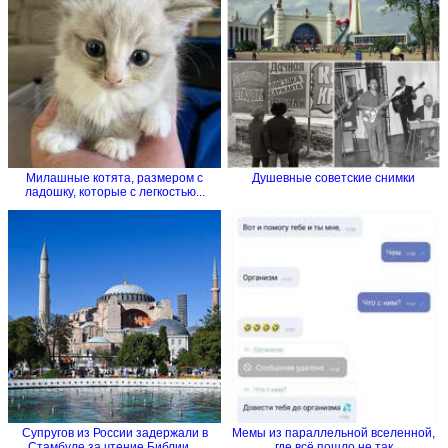
Милашные котята, размером с
Душевные советские снимки
ладошку, которые с легкостью...
Супругов из России задержали в
Мемы из параллельной вселенной,
Стамбуле за чтение Библии....
где всё пошло не так