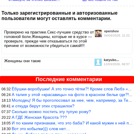
Только зарегистрированные и авторизованные
пользователи могут оставлять комментарии.
vpershov
Проверено на практике.Секс-лучшее средство от
04/04/2026, 11:22
головной боли.Женщины, которые не в курсе —
проверьте, прежде чем отказываться по этой
причине от возможности убедиться самой!!!
katyuko...
Женщины они такие
12/03/2026, 08:57
Последние комментарии
Ёбушки-воробушки! А это точно тётки?! Кроме слов Любэ «ты агрега
06:32
А талия у этой «красавицы» на фото в красном белье где?!)))
06:24
Молодец! Я бы проголосовал за нее, чем, например, за Терешкову!
18:13
и откуда берут этих страшилок?
08:41
Сколько можно постить эту тупую рожу?
07:37
А ГДЕ Женская Красота ???
20:22
И по каким признакам, что это баба? И какой мужик к ней приблизи
18:05
Вот это кобылки))) слов нет…
18:30