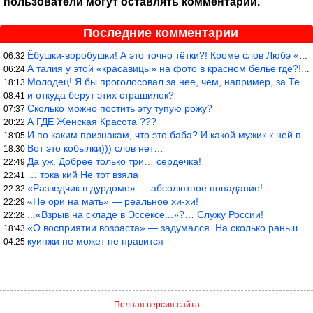
пользователи могут оставлять комментарии.
Последние комментарии
Ёбушки-воробушки! А это точно тётки?! Кроме слов Любэ «ты агрега
06:32
А талия у этой «красавицы» на фото в красном белье где?!)))
06:24
Молодец! Я бы проголосовал за нее, чем, например, за Терешкову!
18:13
и откуда берут этих страшилок?
08:41
Сколько можно постить эту тупую рожу?
07:37
А ГДЕ Женская Красота ???
20:22
И по каким признакам, что это баба? И какой мужик к ней приблизи
18:05
Вот это кобылки))) слов нет…
18:30
Да уж. Добрее только три… сердечка!
22:49
… тока кий Не тот взяла
22:41
«Разведчик в дурдоме» — абсолютное попадание!
22:32
«Не ори на мать» — реальное хи-хи!
22:29
...«Взрыв на складе в Эссексе...»?… Служу России!
22:28
«О восприятии возраста» — задумался. На сколько раньше быстрее в
18:43
куинжи не может не нравится
04:25
Полная версия сайта