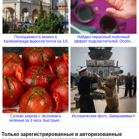
Посещаемость казино в
Найден серьезный побочный
Калининграде выросла почти на 1/3
эффект подсластителей. Особо...
Сочная закуска с чесноком и
Исторические фото. Завораживает!
зеленью за 3 часа. Быстрые...
Только зарегистрированные и авторизованные