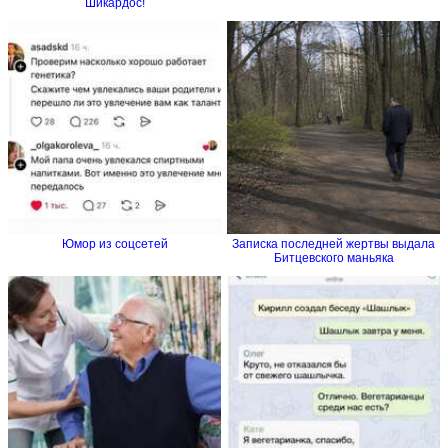
Шикардос!
Юмор из соцсетей
Записка последней жертвы выдала
Битцевского маньяка