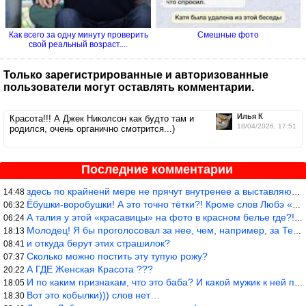
Как всего за одну минуту проверить
Смешные фото
свой реальный возраст....
Только зарегистрированные и авторизованные
пользователи могут оставлять комментарии.
Илья К
Красота!!! А Джек Николсон как будто там и
18/04/2026, 17:51
родился, очень органично смотрится...)
Последние комментарии
здесь по крайненй мере не прячут внутренее а выставляют напоказ,
14:48
Ёбушки-воробушки! А это точно тётки?! Кроме слов Любэ «ты агрега
06:32
А талия у этой «красавицы» на фото в красном белье где?!)))
06:24
Молодец! Я бы проголосовал за нее, чем, например, за Терешкову!
18:13
и откуда берут этих страшилок?
08:41
Сколько можно постить эту тупую рожу?
07:37
А ГДЕ Женская Красота ???
20:22
И по каким признакам, что это баба? И какой мужик к ней приблизи
18:05
Вот это кобылки))) слов нет…
18:30