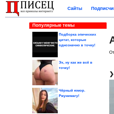
Сайты
Подписчи
Популярные темы
Подборка эпических
цитат, которые
однозначно в точку!
От
Эх, ну как же всё в
точку!
Чёрный юмор.
Ржунимагу!