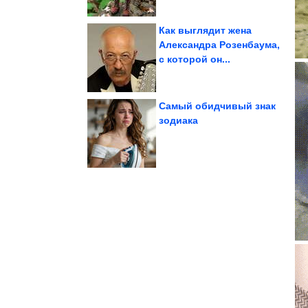
Как выглядит жена
Александра Розенбаума,
с которой он...
знакомство с планетой
Алекс Форст:
Самый обидчивый знак
зодиака
изображают такую...
время купания
Питомцы, которые во