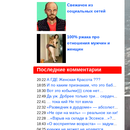
Свежачок из
социальных сетей
100% ржака про
отношения мужчин и
женщин
Последние комментарии
А ГДЕ Женская Красота ???
20:22
И по каким признакам, что это баба? И какой мужик к ней приблизи
18:05
Вот это кобылки))) слов нет…
18:30
Да уж. Добрее только три… сердечка!
22:49
… тока кий Не тот взяла
22:41
«Разведчик в дурдоме» — абсолютное попадание!
22:32
«Не ори на мать» — реальное хи-хи!
22:29
...«Взрыв на складе в Эссексе...»?… Служу России!
22:28
«О восприятии возраста» — задумался. На сколько раньше быстрее в
18:43
куинжи не может не нравится
04:25