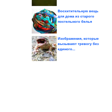
Восхитительную вещь
для дома из старого
постельного белья
забора
участок без глухого
Как cкрыть дачный
Изображения, которые
вызывают тревогу без
единого...
варикоза
помогут уберечь ноги от
Простые меры, которые