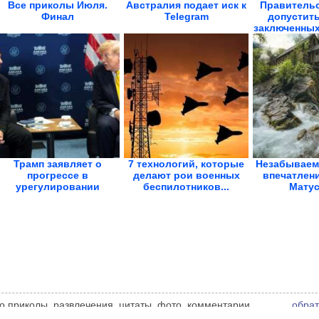
Все приколы Июля.
Австралия подает иск к
Правительс
Финал
Telegram
допустит
заключенных 
Трамп заявляет о
7 технологий, которые
Незабываем
прогрессе в
делают рои военных
впечатлен
урегулировании
беспилотников...
Матус
конфликта на...
део приколы, развлечения, цитаты, фото, комментарии,
обрат
ы и другие приколы.