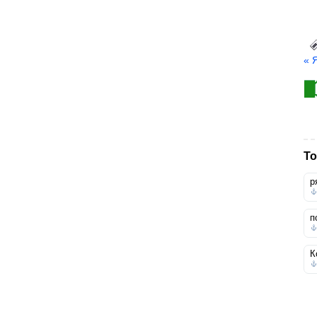
« 
То
р
п
К