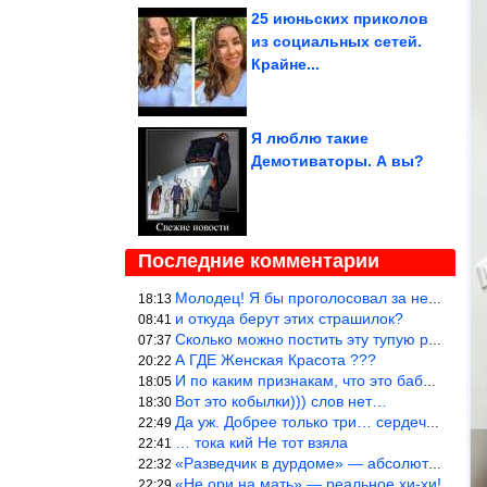
25 июньских приколов
из социальных сетей.
Крайне...
Я люблю такие
Демотиваторы. А вы?
Последние комментарии
Молодец! Я бы проголосовал за нее, чем, например, за Терешкову!
18:13
и откуда берут этих страшилок?
08:41
Сколько можно постить эту тупую рожу?
07:37
А ГДЕ Женская Красота ???
20:22
И по каким признакам, что это баба? И какой мужик к ней приблизи
18:05
Вот это кобылки))) слов нет…
18:30
Да уж. Добрее только три… сердечка!
22:49
… тока кий Не тот взяла
22:41
«Разведчик в дурдоме» — абсолютное попадание!
22:32
«Не ори на мать» — реальное хи-хи!
22:29