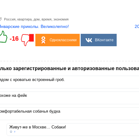
Россия
,
квартира
,
дом
,
время
,
экономия
Январские приколы. Великолепно!
2
-16
Одноклассники
ВКонтакте
лько зарегистрированные и авторизованные пользова
ядом с кроватью встроенный гроб.
охоже на фейк
омфортабельная собачья будка
Живут-же в Москве… Собаки!
↑