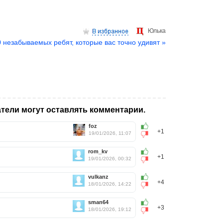
Юлька
0 незабываемых ребят, которые вас точно удивят »
тели могут оставлять комментарии.
foz
+1
19/01/2026, 11:07
rom_kv
+1
19/01/2026, 00:32
vulkanz
+4
18/01/2026, 14:22
sman64
+3
18/01/2026, 19:12