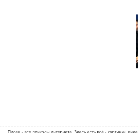
Писец - все приколы интернета. Здесь есть всё - картинки, ви
анимации, фрики, надписи, всё о России, эмоции, демотиватор