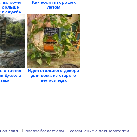
тво хочет
Как носить горошек
ь больше
летом
к службе...
ые тревел-
Идея стильного декора
ия Джоэла
для дома из старого
зака
велосипеда
ная связь
|
правообладателям
|
соглашение с пользователем