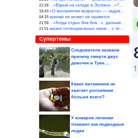
...«Взрыв на складе в Эссексе...»?… Служу России!
22:28
«О восприятии возраста» — задумался. На сколько раньше быстрее в
18:43
куинжи не может не нравится
04:25
...«Когда отдых бла-бла...», дальше Большой вопрос. «приходитЬся
21:59
мазня потенциальных зэков… с тем же смыслом…
21:51
Супертемы
Следователи назвали
причину смерти двух
19-летняя девушка
заявила об избиении в
девочек в Туве....
полиции в...
Каких витаминов не
хватает россиянам
Исторические фото.
больше всего?
Невероятно!
У комаров личинки
плавают как подводные
лодки
ДС-39, котрый крошил людей и нелюдей как капусту