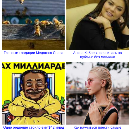
Главные традиции Медового Спаса
Алина Кабаева появилась на
публике без макияжа
Одно решение стоило ему $42 млрд
Как научиться плести самые