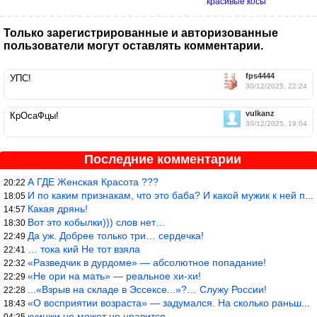
красивые косы
Только зарегистрированные и авторизованные
пользователи могут оставлять комментарии.
fps4444
УПС!
30/12/2025, 22:24
vulkanz
КрОсаФцы!
30/12/2025, 19:04
Последние комментарии
А ГДЕ Женская Красота ???
20:22
И по каким признакам, что это баба? И какой мужик к ней приблизи
18:05
Какая дрянь!
14:57
Вот это кобылки))) слов нет…
18:30
Да уж. Добрее только три… сердечка!
22:49
… тока кий Не тот взяла
22:41
«Разведчик в дурдоме» — абсолютное попадание!
22:32
«Не ори на мать» — реальное хи-хи!
22:29
...«Взрыв на складе в Эссексе...»?… Служу России!
22:28
«О восприятии возраста» — задумался. На сколько раньше быстрее в
18:43
куинжи не может не нравится
04:25