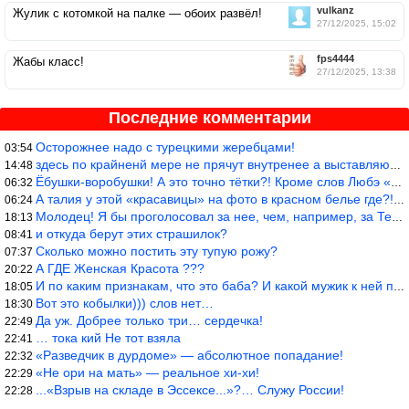
vulkanz
Жулик с котомкой на палке — обоих развёл!
27/12/2025, 15:02
fps4444
Жабы класс!
27/12/2025, 13:38
Последние комментарии
Осторожнее надо с турецкими жеребцами!
03:54
здесь по крайненй мере не прячут внутренее а выставляют напоказ,
14:48
Ёбушки-воробушки! А это точно тётки?! Кроме слов Любэ «ты агрега
06:32
А талия у этой «красавицы» на фото в красном белье где?!)))
06:24
Молодец! Я бы проголосовал за нее, чем, например, за Терешкову!
18:13
и откуда берут этих страшилок?
08:41
Сколько можно постить эту тупую рожу?
07:37
А ГДЕ Женская Красота ???
20:22
И по каким признакам, что это баба? И какой мужик к ней приблизи
18:05
Вот это кобылки))) слов нет…
18:30
Да уж. Добрее только три… сердечка!
22:49
… тока кий Не тот взяла
22:41
«Разведчик в дурдоме» — абсолютное попадание!
22:32
«Не ори на мать» — реальное хи-хи!
22:29
...«Взрыв на складе в Эссексе...»?… Служу России!
22:28