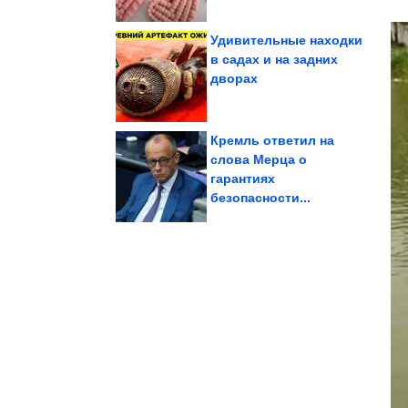
Удивительные находки
в садах и на задних
дворах
Потрясающе!
Исторические фото.
Кремль ответил на
слова Мерца о
гарантиях
велосипеда
для дома из старого
Идея стильного декора
безопасности...