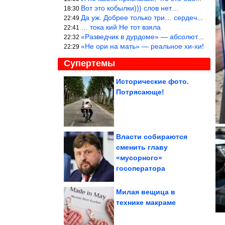
Вот это кобылки))) слов нет…
18:30
Да уж. Добрее только три… сердечка!
22:49
… тока кий Не тот взяла
22:41
«Разведчик в дурдоме» — абсолютное попадание!
22:32
«Не ори на мать» — реальное хи-хи!
22:29
Супертемы
Исторические фото.
Потрясающе!
Что съесть после 18:00,
чтобы не толстеть
Власти собираются
cменить главу
Директор ФБР заявляет
«мусорного»
о налаживании связей с
Россией
госоператора
Милая вещица в
технике макраме
Случаи, когда людям просто нужно было сделать свою...