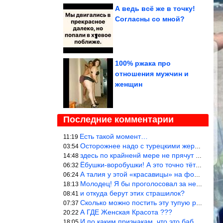
А ведь всё же в точку!
Согласны со мной?
100% ржака про
отношения мужчин и
женщин
Последние комментарии
Есть такой момент…
11:19
Осторожнее надо с турецкими жеребцами!
03:54
здесь по крайненй мере не прячут внутренее а выставляют напоказ,
14:48
Ёбушки-воробушки! А это точно тётки?! Кроме слов Любэ «ты агрега
06:32
А талия у этой «красавицы» на фото в красном белье где?!)))
06:24
Молодец! Я бы проголосовал за нее, чем, например, за Терешкову!
18:13
и откуда берут этих страшилок?
08:41
Сколько можно постить эту тупую рожу?
07:37
А ГДЕ Женская Красота ???
20:22
И по каким признакам, что это баба? И какой мужик к ней приблизи
18:05