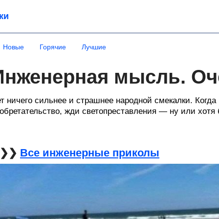
ки
Новые
Горячие
Лучшие
Инженерная мысль. Оч
т ничего сильнее и страшнее народной смекалки. Когда
обретательство, жди светопреставления — ну или хотя 
❯❯❯
Все инженерные приколы