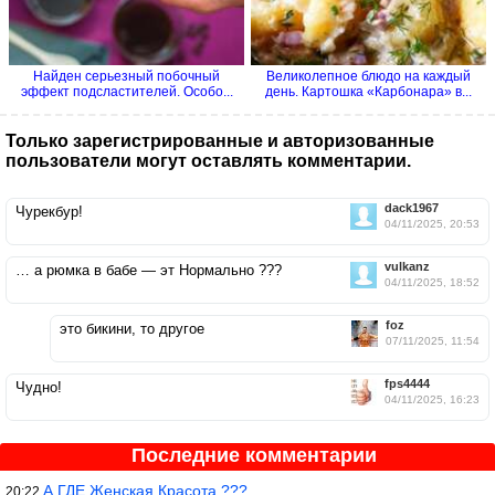
Найден серьезный побочный
Великолепное блюдо на каждый
эффект подсластителей. Особо...
день. Картошка «Карбонара» в...
Только зарегистрированные и авторизованные
пользователи могут оставлять комментарии.
dack1967
Чурекбур!
04/11/2025, 20:53
vulkanz
… а рюмка в бабе — эт Нормально ???
04/11/2025, 18:52
foz
это бикини, то другое
07/11/2025, 11:54
fps4444
Чудно!
04/11/2025, 16:23
Последние комментарии
А ГДЕ Женская Красота ???
20:22