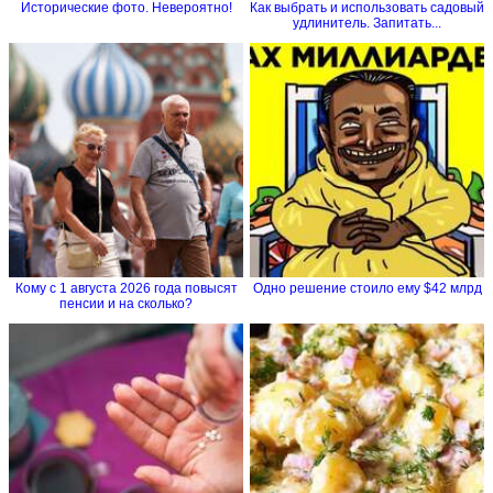
Исторические фото. Невероятно!
Как выбрать и использовать садовый
удлинитель. Запитать...
Кому с 1 августа 2026 года повысят
Одно решение стоило ему $42 млрд
пенсии и на сколько?