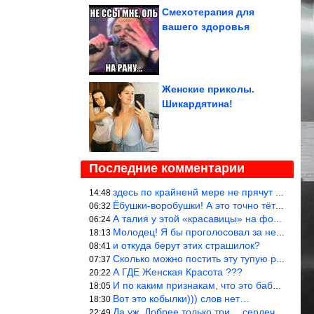
Смехотерапия для
вашего здоровья
Женские приколы.
Шикардятина!
Последние комментарии
здесь по крайненй мере не прячут внутренее а выставляют напоказ,
14:48
Ёбушки-воробушки! А это точно тётки?! Кроме слов Любэ «ты агрега
06:32
А талия у этой «красавицы» на фото в красном белье где?!)))
06:24
Молодец! Я бы проголосовал за нее, чем, например, за Терешкову!
18:13
и откуда берут этих страшилок?
08:41
Сколько можно постить эту тупую рожу?
07:37
А ГДЕ Женская Красота ???
20:22
И по каким признакам, что это баба? И какой мужик к ней приблизи
18:05
Вот это кобылки))) слов нет…
18:30
Да уж. Добрее только три… сердечка!
22:49