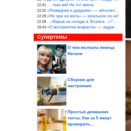
… тока кий Не тот взяла
22:41
«Разведчик в дурдоме» — абсолютное попадание!
22:32
«Не ори на мать» — реальное хи-хи!
22:29
...«Взрыв на складе в Эссексе...»?… Служу России!
22:28
«О восприятии возраста» — задумался. На сколько раньше быстрее в
18:43
Супертемы
О чем молчала певица
Натали
Великолепное блюдо на
каждый день. Картошка
«Карбонара»...
Сборник для
настроения
Когда юмор решил
устроить вечеринку
Простые домашние
тесты. Как за 5 минут
проверить...
Нейроны сердца могут гасить стресс