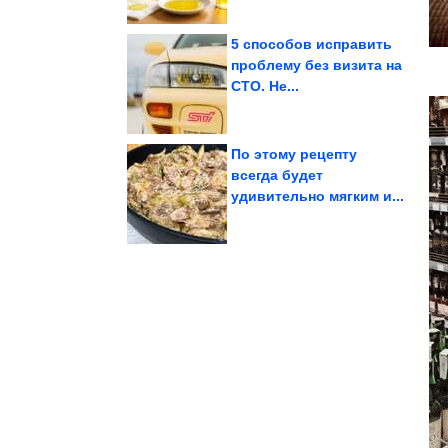
5 способов исправить
проблему без визита на
СТО. Не...
Мясо на...
сочным, без жилок?
Как сделать вкусным,
По этому рецепту
всегда будет
удивительно мягким и...
Летающая крепость