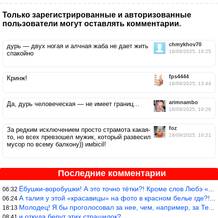
Только зарегистрированные и авторизованные
пользователи могут оставлять комментарии.
chmykhov70
дурь — двух ногая и алчная жаба не дает жить
18/09/2025, 16:25
спакойно
fps4444
Кринж!
18/09/2025, 13:44
arimnambo
Да, дурь человеческая — не имеет границ…
18/09/2025, 10:26
foz
За редким исключением просто страмота какая-
18/09/2025, 10:21
то, но всех превзошел мужик, который развесил
мусор по всему балкону)) имbicil!
Последние комментарии
Ёбушки-воробушки! А это точно тётки?! Кроме слов Любэ «ты агрега
06:32
А талия у этой «красавицы» на фото в красном белье где?!)))
06:24
Молодец! Я бы проголосовал за нее, чем, например, за Терешкову!
18:13
и откуда берут этих страшилок?
08:41