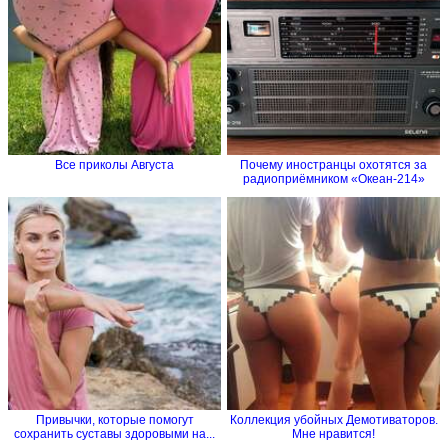
Все приколы Августа
Почему иностранцы охотятся за
радиоприёмником «Океан-214»
Привычки, которые помогут
Коллекция убойных Демотиваторов.
сохранить суставы здоровыми на...
Мне нравится!