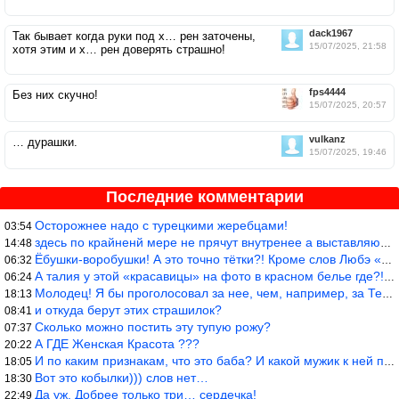
dack1967
Так бывает когда руки под х… рен заточены,
15/07/2025, 21:58
хотя этим и х… рен доверять страшно!
fps4444
Без них скучно!
15/07/2025, 20:57
vulkanz
… дурашки.
15/07/2025, 19:46
Последние комментарии
Осторожнее надо с турецкими жеребцами!
03:54
здесь по крайненй мере не прячут внутренее а выставляют напоказ,
14:48
Ёбушки-воробушки! А это точно тётки?! Кроме слов Любэ «ты агрега
06:32
А талия у этой «красавицы» на фото в красном белье где?!)))
06:24
Молодец! Я бы проголосовал за нее, чем, например, за Терешкову!
18:13
и откуда берут этих страшилок?
08:41
Сколько можно постить эту тупую рожу?
07:37
А ГДЕ Женская Красота ???
20:22
И по каким признакам, что это баба? И какой мужик к ней приблизи
18:05
Вот это кобылки))) слов нет…
18:30
Да уж. Добрее только три… сердечка!
22:49