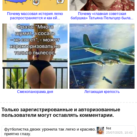
Почему массовая истерия легко
Почему «главная советская
распространяется и как ей...
бабушка» Татьяна Пельтцер была...
Смехопанорама дня
Летающая крепость
Только зарегистрированные и авторизованные
пользователи могут оставлять комментарии.
foz
футболистка двоих уронила так легко и красиво.
25/07/2025, 10:42
приятно глазу.