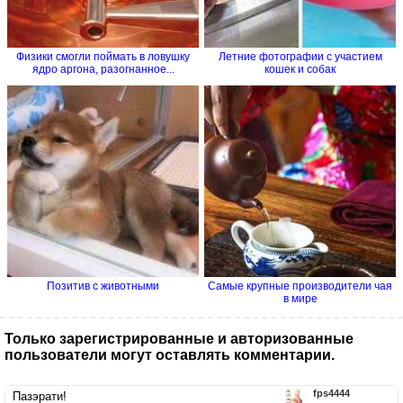
Физики смогли поймать в ловушку
Летние фотографии с участием
ядро аргона, разогнанное...
кошек и собак
Позитив с животными
Самые крупные производители чая
в мире
Только зарегистрированные и авторизованные
пользователи могут оставлять комментарии.
fps4444
Пазэрати!