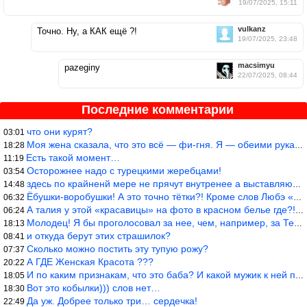
19/07/2025, 15:11
vulkanz
Точно. Ну, а КАК ещё ?!
19/07/2025, 23:48
macsimyu
pazeginy
22/07/2025, 08:44
Последние комментарии
что они курят?
03:01
Моя жена сказала, что это всё — фи-гня. Я — обеими руками — ЗА!!
18:28
Есть такой момент…
11:19
Осторожнее надо с турецкими жеребцами!
03:54
здесь по крайненй мере не прячут внутренее а выставляют напоказ,
14:48
Ёбушки-воробушки! А это точно тётки?! Кроме слов Любэ «ты агрега
06:32
А талия у этой «красавицы» на фото в красном белье где?!)))
06:24
Молодец! Я бы проголосовал за нее, чем, например, за Терешкову!
18:13
и откуда берут этих страшилок?
08:41
Сколько можно постить эту тупую рожу?
07:37
А ГДЕ Женская Красота ???
20:22
И по каким признакам, что это баба? И какой мужик к ней приблизи
18:05
Вот это кобылки))) слов нет…
18:30
Да уж. Добрее только три… сердечка!
22:49