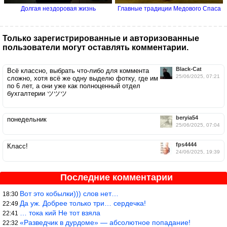
Долгая нездоровая жизнь
Главные традиции Медового Спаса
Только зарегистрированные и авторизованные
пользователи могут оставлять комментарии.
Black-Cat
Всё классно, выбрать что-либо для коммента
25/06/2025, 07:21
сложно, хотя всё же одну выделю фотку, где им
по 6 лет, а они уже как полноценный отдел
бухгалтерии ツツツ
beryia54
понедельник
25/06/2025, 07:04
fps4444
Класс!
24/06/2025, 19:39
Последние комментарии
Вот это кобылки))) слов нет…
18:30
Да уж. Добрее только три… сердечка!
22:49
… тока кий Не тот взяла
22:41
«Разведчик в дурдоме» — абсолютное попадание!
22:32