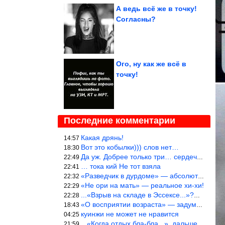
А ведь всё же в точку!
Согласны?
Ого, ну как же всё в
точку!
Последние комментарии
Какая дрянь!
14:57
Вот это кобылки))) слов нет…
18:30
Да уж. Добрее только три… сердечка!
22:49
… тока кий Не тот взяла
22:41
«Разведчик в дурдоме» — абсолютное попадание!
22:32
«Не ори на мать» — реальное хи-хи!
22:29
...«Взрыв на складе в Эссексе...»?… Служу России!
22:28
«О восприятии возраста» — задумался. На сколько раньше быстрее в
18:43
куинжи не может не нравится
04:25
...«Когда отдых бла-бла...», дальше Большой вопрос. «приходитЬся
21:59