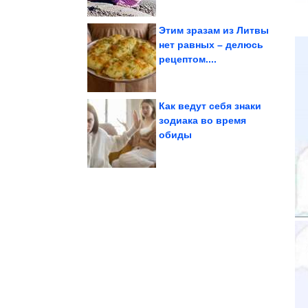
Этим зразам из Литвы
нет равных – делюсь
рецептом....
с которой он...
Александра Розенбаума,
Как выглядит жена
Как ведут себя знаки
зодиака во время
обиды
выглядеть слабым...
помощи, чтобы не
Как просить коллег о