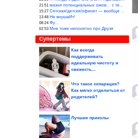
мазня потенциальных зэков… с тем же смыслом…
21:51
Сятская/детскя/офинет — вообще шедеврально!
15:27
Не внушаИт!
13:48
Фу…
08:24
Мне тоже непонятно про Друзя
02:53
Супертемы
Как всегда
поддерживать
Нужно ли отключать
интернет во время
идеальную чистоту и
грозы
свежесть...
Что такое сепарация?
Как мягко отделиться от
2-3 чашки кофе в день
родителей?
защитят печень от рака
и цирроза....
Лучшие приколы
Что лучше съесть на диете, арбуз или дыню?