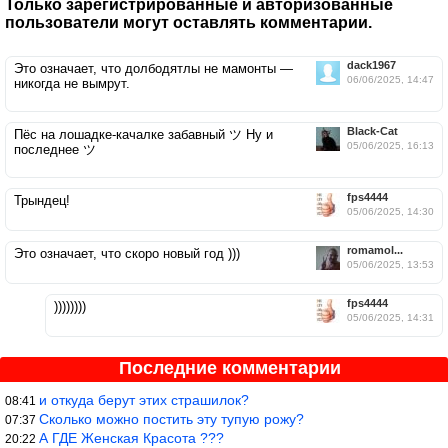
Только зарегистрированные и авторизованные
пользователи могут оставлять комментарии.
dack1967
Это означает, что долбодятлы не мамонты —
06/06/2025, 14:47
никогда не вымрут.
Black-Cat
Пёс на лошадке-качалке забавный ツ Ну и
05/06/2025, 16:13
последнее ツ
fps4444
Трындец!
05/06/2025, 14:30
romamol...
Это означает, что скоро новый год )))
05/06/2025, 13:53
fps4444
))))))))
05/06/2025, 14:31
Последние комментарии
и откуда берут этих страшилок?
08:41
Сколько можно постить эту тупую рожу?
07:37
А ГДЕ Женская Красота ???
20:22