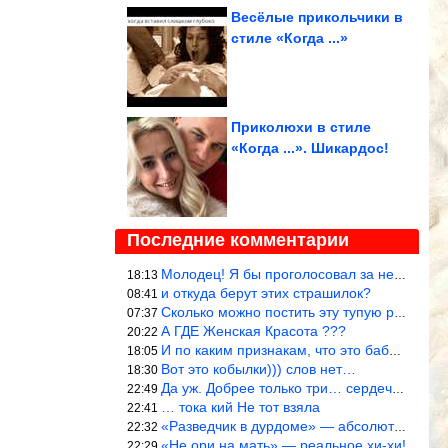
Весёлые прикольчики в
стиле «Когда ...»
Приколюхи в стиле
«Когда ...». Шикардос!
Последние комментарии
Молодец! Я бы проголосовал за нее, чем, например, за Терешкову!
18:13
и откуда берут этих страшилок?
08:41
Сколько можно постить эту тупую рожу?
07:37
А ГДЕ Женская Красота ???
20:22
И по каким признакам, что это баба? И какой мужик к ней приблизи
18:05
Вот это кобылки))) слов нет…
18:30
Да уж. Добрее только три… сердечка!
22:49
… тока кий Не тот взяла
22:41
«Разведчик в дурдоме» — абсолютное попадание!
22:32
«Не ори на мать» — реальное хи-хи!
22:29