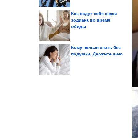
Как ведут себя знаки
зодиака во время
обиды
секреты
Необычные бытовые
Кому нельзя спать без
подушки. Держите шею
выходят из моды...
money, которые не
Причёски в стиле old