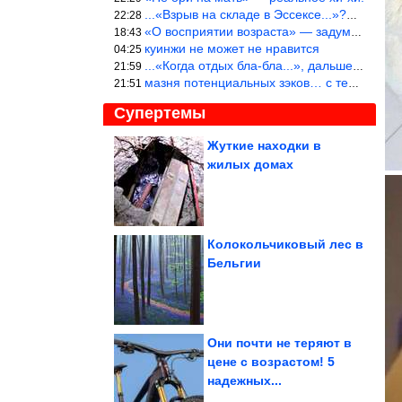
...«Взрыв на складе в Эссексе...»?… Служу России!
22:28
«О восприятии возраста» — задумался. На сколько раньше быстрее в
18:43
куинжи не может не нравится
04:25
...«Когда отдых бла-бла...», дальше Большой вопрос. «приходитЬся
21:59
мазня потенциальных зэков… с тем же смыслом…
21:51
Супертемы
Жуткие находки в
жилых домах
Как жили в мире 50 лет
тому назад. Июль 1976
года
Колокольчиковый лес в
Бельгии
Юмор и коментарии из
соцсетей
Они почти не теряют в
цене с возрастом! 5
надежных...
Самые толстые животные в мире