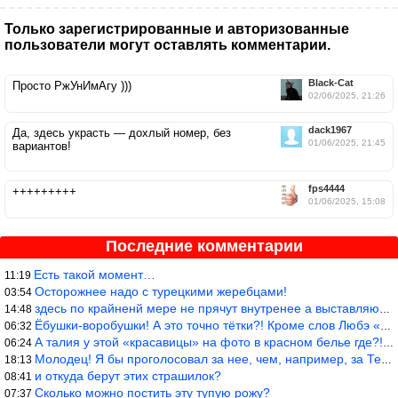
Только зарегистрированные и авторизованные
пользователи могут оставлять комментарии.
Black-Cat
Просто РжУнИмАгу )))
02/06/2025, 21:26
dack1967
Да, здесь украсть — дохлый номер, без
01/06/2025, 21:45
вариантов!
fps4444
+++++++++
01/06/2025, 15:08
Последние комментарии
Есть такой момент…
11:19
Осторожнее надо с турецкими жеребцами!
03:54
здесь по крайненй мере не прячут внутренее а выставляют напоказ,
14:48
Ёбушки-воробушки! А это точно тётки?! Кроме слов Любэ «ты агрега
06:32
А талия у этой «красавицы» на фото в красном белье где?!)))
06:24
Молодец! Я бы проголосовал за нее, чем, например, за Терешкову!
18:13
и откуда берут этих страшилок?
08:41
Сколько можно постить эту тупую рожу?
07:37