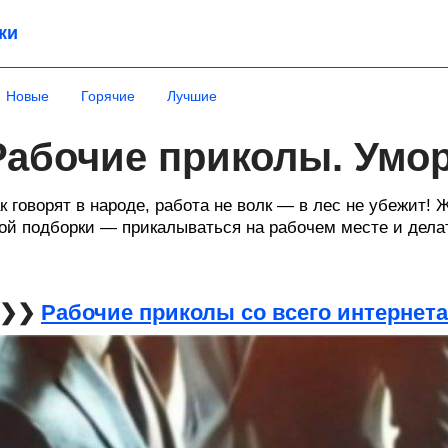
ки
Новые
Горячие
Лучшие
Рабочие приколы. Умо
к говорят в народе, работа не волк — в лес не убежит! 
ой подборки — прикалываться на рабочем месте и дел
❯❯❯
Рабочие приколы со всего интернета