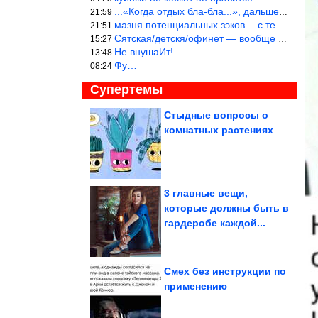
...«Когда отдых бла-бла...», дальше Большой вопрос. «приходитЬся
21:59
мазня потенциальных зэков… с тем же смыслом…
21:51
Сятская/детскя/офинет — вообще шедеврально!
15:27
Не внушаИт!
13:48
Фу…
08:24
Супертемы
Стыдные вопросы о
комнатных растениях
Что известно об аресте
главы «Граждан
СССР»?...
3 главные вещи,
которые должны быть в
Эмбриологи впервые
гардеробе каждой...
получили здоровое
потомство овец из...
Смех без инструкции по
применению
Классная идея декора из старых джинсов