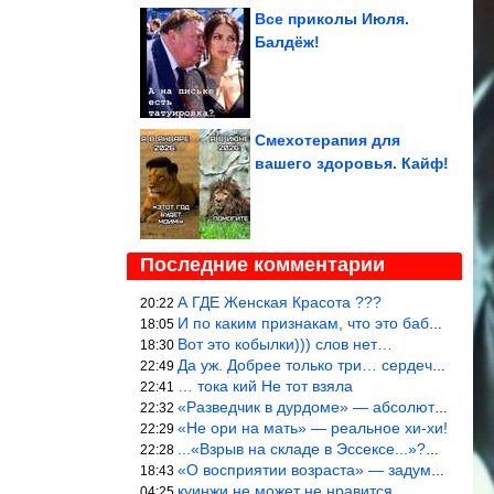
Все приколы Июля.
Балдёж!
Смехотерапия для
вашего здоровья. Кайф!
Последние комментарии
А ГДЕ Женская Красота ???
20:22
И по каким признакам, что это баба? И какой мужик к ней приблизи
18:05
Вот это кобылки))) слов нет…
18:30
Да уж. Добрее только три… сердечка!
22:49
… тока кий Не тот взяла
22:41
«Разведчик в дурдоме» — абсолютное попадание!
22:32
«Не ори на мать» — реальное хи-хи!
22:29
...«Взрыв на складе в Эссексе...»?… Служу России!
22:28
«О восприятии возраста» — задумался. На сколько раньше быстрее в
18:43
куинжи не может не нравится
04:25