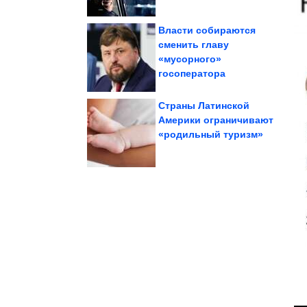
Власти собираются
cменить главу
«мусорного»
века
ДНК людей каменного
На стенах пещер нашли
госоператора
Страны Латинской
Америки ограничивают
«родильный туризм»
операции. Без...
и что выяснить до
Как найти своего врача