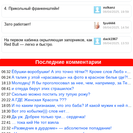
vulkanz
4. Прикольный франкенштейн!
06/04/2025, 19:59
fps4444
Зато работает!
06/04/2025, 14:54
dack1967
На первом кабинка окрыляющая запорников, как
06/04/2025, 13:53
Red Bull — легко и быстро.
Последние комментарии
Ёбушки-воробушки! А это точно тётки?! Кроме слов Любэ «ты агрега
06:32
А талия у этой «красавицы» на фото в красном белье где?!)))
06:24
Молодец! Я бы проголосовал за нее, чем, например, за Терешкову!
18:13
и откуда берут этих страшилок?
08:41
Сколько можно постить эту тупую рожу?
07:37
А ГДЕ Женская Красота ???
20:22
И по каким признакам, что это баба? И какой мужик к ней приблизи
18:05
Вот это кобылки))) слов нет…
18:30
Да уж. Добрее только три… сердечка!
22:49
… тока кий Не тот взяла
22:41
«Разведчик в дурдоме» — абсолютное попадание!
22:32