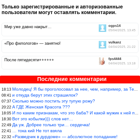
Только зарегистрированные и авторизованные
пользователи могут оставлять комментарии.
ogps14
Мир уже давно накрыт…
05/04/2025, 13:45
vulkanz
«Про филологов» — занятно!
04/04/2025, 21:22
fps4444
После пятидесяти++++++
04/04/2025, 13:18
Последние комментарии
Молодец! Я бы проголосовал за нее, чем, например, за Терешкову!
18:13
и откуда берут этих страшилок?
08:41
Сколько можно постить эту тупую рожу?
07:37
А ГДЕ Женская Красота ???
20:22
И по каким признакам, что это баба? И какой мужик к ней приблизи
18:05
Вот это кобылки))) слов нет…
18:30
Да уж. Добрее только три… сердечка!
22:49
… тока кий Не тот взяла
22:41
«Разведчик в дурдоме» — абсолютное попадание!
22:32