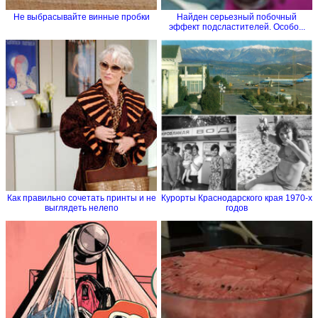
Не выбрасывайте винные пробки
Найден серьезный побочный
эффект подсластителей. Особо...
Как правильно сочетать принты и не
Курорты Краснодарского края 1970-х
выглядеть нелепо
годов