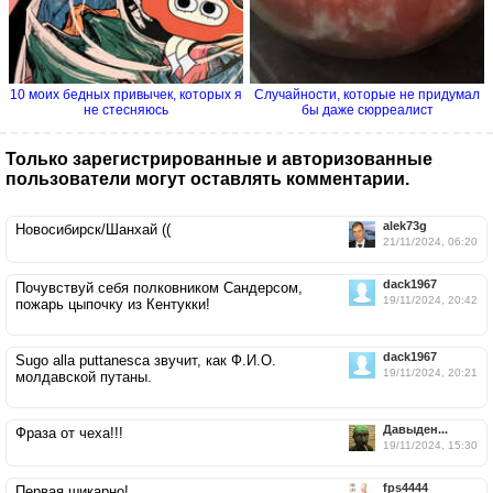
10 моих бедных привычек, которых я
Случайности, которые не придумал
не стесняюсь
бы даже сюрреалист
Только зарегистрированные и авторизованные
пользователи могут оставлять комментарии.
alek73g
Новосибирск/Шанхай ((
21/11/2024, 06:20
dack1967
Почувствуй себя полковником Сандерсом,
19/11/2024, 20:42
пожарь цыпочку из Кентукки!
dack1967
Sugo alla puttanesca звучит, как Ф.И.О.
19/11/2024, 20:21
молдавской путаны.
Давыден...
Фраза от чеха!!!
19/11/2024, 15:30
fps4444
Первая шикарно!