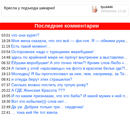
fps4444
Кресла у подъезда шикарно!
20/03/2024, 17:33
Последние комментарии
что они курят?
03:01
Моя жена сказала, что это всё — фи-гня. Я — обеими руками — ЗА!!
18:28
Есть такой момент…
11:19
Осторожнее надо с турецкими жеребцами!
03:54
здесь по крайненй мере не прячут внутренее а выставляют напоказ,
14:48
Ёбушки-воробушки! А это точно тётки?! Кроме слов Любэ «ты агрега
06:32
А талия у этой «красавицы» на фото в красном белье где?!)))
06:24
Молодец! Я бы проголосовал за нее, чем, например, за Терешкову!
18:13
и откуда берут этих страшилок?
08:41
Сколько можно постить эту тупую рожу?
07:37
А ГДЕ Женская Красота ???
20:22
И по каким признакам, что это баба? И какой мужик к ней приблизи
18:05
Вот это кобылки))) слов нет…
18:30
Да уж. Добрее только три… сердечка!
22:49
… тока кий Не тот взяла
22:41