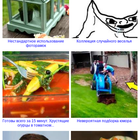
Нестандартное использование
Коллекция случайного веселья
фоторамок
Готовы всего за 15 минут. Хрустящие
Невероятная подборка юмора
огурцы в томатном...