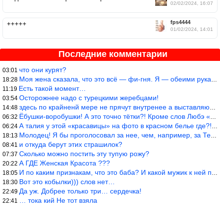
02/02/2024, 16:07
fps4444
+++++
01/02/2024, 14:01
Последние комментарии
что они курят?
03:01
Моя жена сказала, что это всё — фи-гня. Я — обеими руками — ЗА!!
18:28
Есть такой момент…
11:19
Осторожнее надо с турецкими жеребцами!
03:54
здесь по крайненй мере не прячут внутренее а выставляют напоказ,
14:48
Ёбушки-воробушки! А это точно тётки?! Кроме слов Любэ «ты агрега
06:32
А талия у этой «красавицы» на фото в красном белье где?!)))
06:24
Молодец! Я бы проголосовал за нее, чем, например, за Терешкову!
18:13
и откуда берут этих страшилок?
08:41
Сколько можно постить эту тупую рожу?
07:37
А ГДЕ Женская Красота ???
20:22
И по каким признакам, что это баба? И какой мужик к ней приблизи
18:05
Вот это кобылки))) слов нет…
18:30
Да уж. Добрее только три… сердечка!
22:49
… тока кий Не тот взяла
22:41