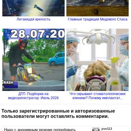
Летающая крепость
Главные традиции Медового Спаса
ДТП. Подборка на
Что скрывают стоматологические
видеорегистратор. Июль 2026
клиники? Почему имплантат...
Только зарегистрированные и авторизованные
пользователи могут оставлять комментарии.
pvv113
Надо с анонимным резюме попробовать