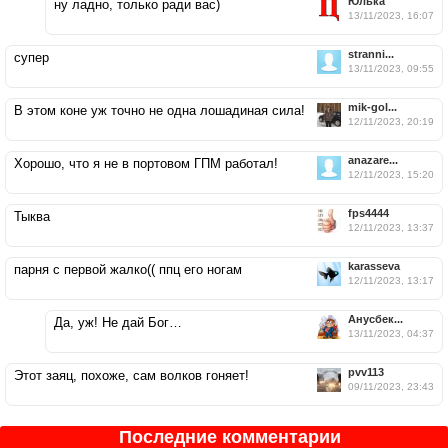
Юлька
ну ладно, только ради вас)
13/11/2023, 16:07
stranni...
супер
13/11/2023, 09:55
mik-gol...
В этом коне уж точно не одна лошадиная сила!
12/11/2023, 20:19
anazare...
Хорошо, что я не в портовом ГПМ работал!
12/11/2023, 15:20
fps4444
Тыква
12/11/2023, 13:37
karasseva
парня с первой жалко(( ппц его ногам
12/11/2023, 13:17
Анусбек...
Да, уж! Не дай Бог…
13/11/2023, 04:37
pvv113
Этот заяц, похоже, сам волков гоняет!
09/11/2023, 23:43
Последние комментарии