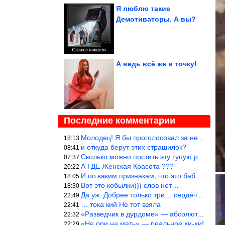
Я люблю такие
Демотиваторы. А вы?
А ведь всё же в точку!
Последние комментарии
Молодец! Я бы проголосовал за нее, чем, например, за Терешкову!
18:13
и откуда берут этих страшилок?
08:41
Сколько можно постить эту тупую рожу?
07:37
А ГДЕ Женская Красота ???
20:22
И по каким признакам, что это баба? И какой мужик к ней приблизи
18:05
Вот это кобылки))) слов нет…
18:30
Да уж. Добрее только три… сердечка!
22:49
… тока кий Не тот взяла
22:41
«Разведчик в дурдоме» — абсолютное попадание!
22:32
«Не ори на мать» — реальное хи-хи!
22:29