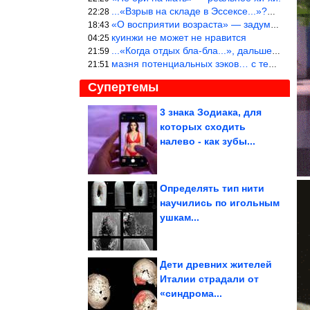
...«Взрыв на складе в Эссексе...»?… Служу России!
22:28
«О восприятии возраста» — задумался. На сколько раньше быстрее в
18:43
куинжи не может не нравится
04:25
...«Когда отдых бла-бла...», дальше Большой вопрос. «приходитЬся
21:59
мазня потенциальных зэков… с тем же смыслом…
21:51
Супертемы
3 знака Зодиака, для
которых сходить
Физики смогли поймать
в ловушку ядро
налево - как зубы...
аргона,...
Определять тип нити
научились по игольным
3 роковых знака
ушкам...
зодиака среди женщин
Дети древних жителей
Италии страдали от
«синдрома...
Конец июля приготовил особый сценарий для 5 знаков Зодиака