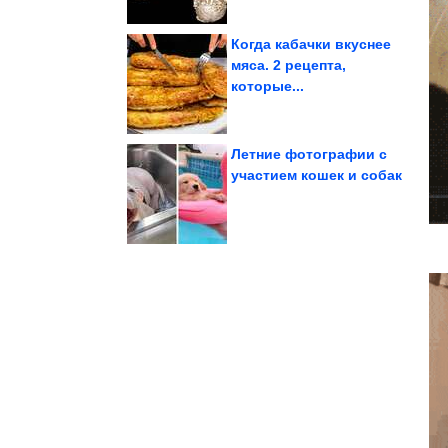
Когда кабачки вкуснее
мяса. 2 рецепта,
которые...
было...
заготовки, чтобы не
Как правильно делать
Летние фотографии с
участием кошек и собак
«родильный туризм»
Америки ограничивают
Страны Латинской