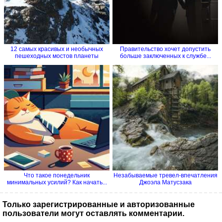
12 самых красивых и необычных
Правительство хочет допустить
пешеходных мостов планеты
больше заключенных к службе...
Что такое понедельник
Незабываемые тревел-впечатления
минимальных усилий? Как начать...
Джоэла Матусзака
Только зарегистрированные и авторизованные
пользователи могут оставлять комментарии.