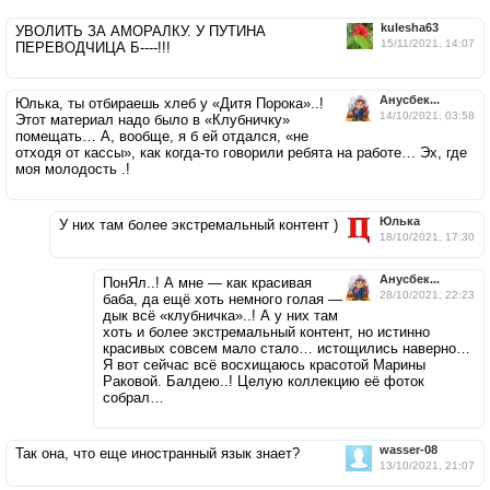
kulesha63
УВОЛИТЬ ЗА АМОРАЛКУ. У ПУТИНА
15/11/2021, 14:07
ПЕРЕВОДЧИЦА Б----!!!
Анусбек...
Юлька, ты отбираешь хлеб у «Дитя Порока»..!
14/10/2021, 03:58
Этот материал надо было в «Клубничку»
помещать… А, вообще, я б ей отдался, «не
отходя от кассы», как когда-то говорили ребята на работе… Эх, где
моя молодость .!
Юлька
У них там более экстремальный контент )
18/10/2021, 17:30
Анусбек...
ПонЯл..! А мне — как красивая
28/10/2021, 22:23
баба, да ещё хоть немного голая —
дык всё «клубничка»..! А у них там
хоть и более экстремальный контент, но истинно
красивых совсем мало стало… истощились наверно…
Я вот сейчас всё восхищаюсь красотой Марины
Раковой. Балдею..! Целую коллекцию её фоток
собрал…
wasser-08
Так она, что еще иностранный язык знает?
13/10/2021, 21:07