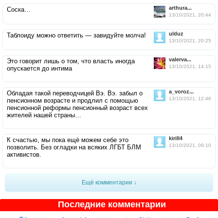
arthura...
Соска…
13/10/2021, 20:44
ulduz
Таблоиду можно ответить — завидуйте молча!
13/10/2021, 20:25
valerva...
Это говорит лишь о том, что власть иногда
13/10/2021, 14:15
опускается до интима
a_voroz...
Обладая такой переводчицей Вэ. Вэ. забыл о
13/10/2021, 12:46
пенсионном возрасте и продлил с помощью
пенсионной реформы пенсионный возраст всех
жителей нашей страны…
kirill4
К счастью, мы пока ещё можем себе это
13/10/2021, 09:10
позволить. Без огладки на всяких ЛГБТ БЛМ
активистов.
Ещё комментарии ↓
Последние комментарии