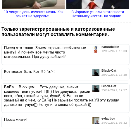
10 минут в день изменят жизнь. Как
В Израиле узнали о готовности
влияет на здоровье...
Нетаньяху «встать на задние...
Только зарегистрированные и авторизованные
пользователи могут оставлять комментарии.
samodelkin
Писец это точно. Зачем строить несбыточные
12/12/2021, 16:33
мечты! И почему все мечты чисто
материальные. Про душу забыли?
Black-Cat
Кот может быть Кот!!! >^ᴥ^<
25/09/2021, 18:48
Black-Cat
БлЕа… В общем… Есть девушка, значит
25/09/2021, 17:57
кошелёк твой пустой!!! (!!!) Нет девушки, трахай
всех, с*ка, нюхай и кури, бухай, блЕа, но не
забывай ни о чём, блЕа ))) Не забывай послать на Уй эту курицу
далеко не тупую))) Не тупи, и снова её трахай )))
evladbor
Проза жизни!
24/09/2021, 08:32