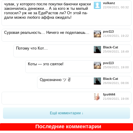
vulkanz
чувак, у которого после покупки баночки краски
22/09/2021, 00:32
закончились денюжки… А за кого ж ты милый
голосил? уж не за ЕдеРастов ли? От этой па-
дали можно любого аффна ожидать!
pvv113
Суровая реальность… Ничего не поделаешь…
21/09/2021, 19:22
Black-Cat
Потому что Кот…
25/09/2021, 18:49
pvv113
Коты — это святое!
25/09/2021, 19:00
Black-Cat
Однозначно ツ ✌
26/09/2021, 08:06
fps4444
21/09/2021, 19:06
Ещё комментарии ↓
Последние комментарии